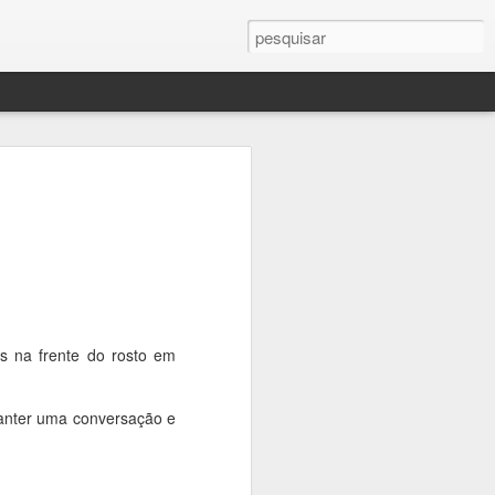
aetano na Feevale
à Feevele para conhecer Gustavo
siderado o Ceo do Ano pela revista
s Negócios. Ele foi o nomeado melhor
b. Caetano foi um dos cinquenta mais
ado de “Mark Zukerberg brasileiro”.
tro da Universidade Feevale e foi
s na frente do rosto em
m geral, aos empresários e aos alunos.
m a platéia e elogiando o lindo teatro.
indos que já viu no Brasil. Compartilhou
a manter uma conversação e
 Simples, que já apresentou no
 Technology (MIT), nas Nações Unidas e