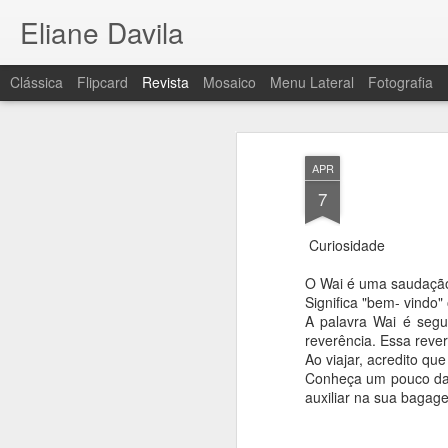
Eliane Davila
Clássica
Flipcard
Revista
Mosaico
Menu Lateral
Fotografia
APR
7
Curiosidade
O Wai é uma saudação
Significa "bem- vindo"
A palavra Wai é segu
reverência. Essa reve
Ao viajar, acredito qu
Conheça um pouco da hi
auxiliar na sua bagage