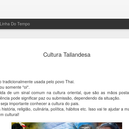
Linha Do Tempo
Gustavo C
AUG
Cultura Tailandesa
10
Hoje foi dia de ir 
Caetano.Ele foi con
Pequenas Empresas Grande
fundador pelo The Next We
inovadores do Brasil e cham
 tradicionalmente usada pelo povo Thai.
 ou somente "oi".
A palestra aconteceu no tea
ida de um sinal comum na cultura oriental, que são as mãos posta
direcionada à comunidade e
rência pode significar paz ou submissão, dependendo da situação.
Caetano entrou brincando co
e seja importante conhecer a cultura do pais.
Disse que foi um dos mais l
stória, religião, culinária, política, hábitos etc. Isso vai te ajudar 
tópicos do seu livro Pense
m cultural!
Massachusetts Institute of
na Nasdaq.