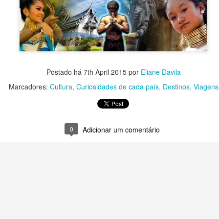
Em síntese, contou sua his
tropeços na carreira.
Postado há
7th April 2015
por
Eliane Davila
Marcadores:
Cultura
Curiosidades de cada país
Destinos
Viagens
0
Adicionar um comentário
Um dos passeios mais
Qual sua banda
JUN
JUN
30
30
procurados em Las
musical?
Vegas
Às vezes sou pego pela nostalgia
e começo a lembrar das bandas
Um dos lugares mais
que fizeram sucesso a mais de
interessantes que já visitei foi o
10, 20 anos. São poucas, mas a