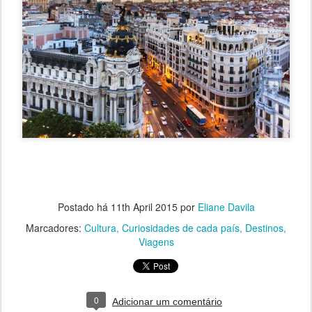
Postado há
11th April 2015
por
Eliane Davila
Marcadores:
Cultura
Curiosidades de cada país
Destinos
Viagens
0
Adicionar um comentário